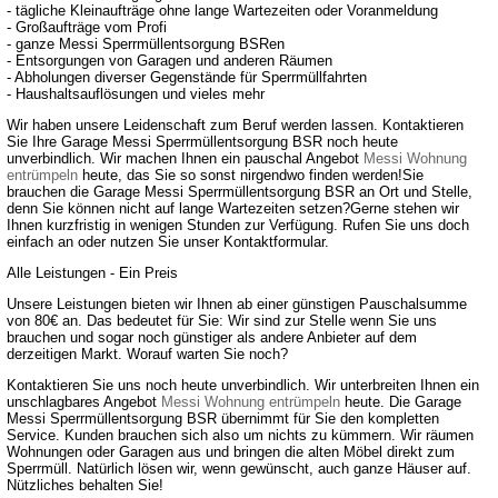
- tägliche Kleinaufträge ohne lange Wartezeiten oder Voranmeldung
- Großaufträge vom Profi
- ganze Messi Sperrmüllentsorgung BSRen
- Entsorgungen von Garagen und anderen Räumen
- Abholungen diverser Gegenstände für Sperrmüllfahrten
- Haushaltsauflösungen und vieles mehr
Wir haben unsere Leidenschaft zum Beruf werden lassen. Kontaktieren
Sie Ihre Garage Messi Sperrmüllentsorgung BSR noch heute
unverbindlich. Wir machen Ihnen ein pauschal Angebot
Messi Wohnung
entrümpeln
heute, das Sie so sonst nirgendwo finden werden!Sie
brauchen die Garage Messi Sperrmüllentsorgung BSR an Ort und Stelle,
denn Sie können nicht auf lange Wartezeiten setzen?Gerne stehen wir
Ihnen kurzfristig in wenigen Stunden zur Verfügung. Rufen Sie uns doch
einfach an oder nutzen Sie unser Kontaktformular.
Alle Leistungen - Ein Preis
Unsere Leistungen bieten wir Ihnen ab einer günstigen Pauschalsumme
von 80€ an. Das bedeutet für Sie: Wir sind zur Stelle wenn Sie uns
brauchen und sogar noch günstiger als andere Anbieter auf dem
derzeitigen Markt. Worauf warten Sie noch?
Kontaktieren Sie uns noch heute unverbindlich. Wir unterbreiten Ihnen ein
unschlagbares Angebot
Messi Wohnung entrümpeln
heute. Die Garage
Messi Sperrmüllentsorgung BSR übernimmt für Sie den kompletten
Service. Kunden brauchen sich also um nichts zu kümmern. Wir räumen
Wohnungen oder Garagen aus und bringen die alten Möbel direkt zum
Sperrmüll. Natürlich lösen wir, wenn gewünscht, auch ganze Häuser auf.
Nützliches behalten Sie!