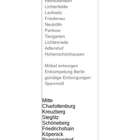
Reinickendorf
Lichterfelde
Lankwitz
Friedenau
Neukölln
Pankow
Tiergarten
Lichtenrade
Adlershof
Hohenschönhausen
Möbel entsorgen
Entrümpelung Berlin
günstige Entsorgungen
Sperrmüll
Mitte
Charlottenburg
Kreuzberg
Steglitz
Schöneberg
Friedrichshain
Köpenick
Reinickendorf