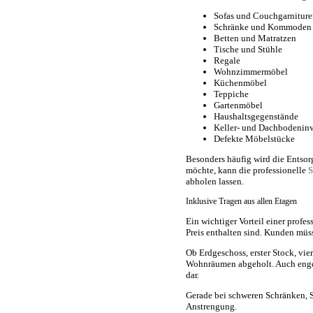
Sofas und Couchgarnitur
Schränke und Kommoden
Betten und Matratzen
Tische und Stühle
Regale
Wohnzimmermöbel
Küchenmöbel
Teppiche
Gartenmöbel
Haushaltsgegenstände
Keller- und Dachbodeninv
Defekte Möbelstücke
Besonders häufig wird die Entsorg
möchte, kann die professionelle
S
abholen lassen.
Inklusive Tragen aus allen Etagen
Ein wichtiger Vorteil einer profe
Preis enthalten sind. Kunden müss
Ob Erdgeschoss, erster Stock, vi
Wohnräumen abgeholt. Auch enge 
dar.
Gerade bei schweren Schränken, S
Anstrengung.