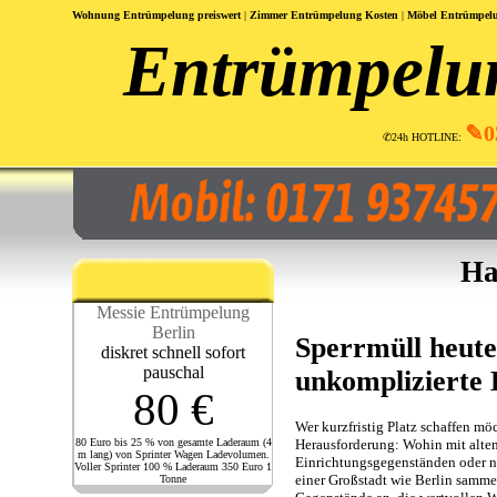
Wohnung Entrümpelung preiswert
|
Zimmer Entrümpelung Kosten
|
Möbel Entrümpelu
Entrümpelu
✎0
✆24h HOTLINE:
Ha
Messie Entrümpelung
Berlin
Sperrmüll heute
diskret schnell sofort
pauschal
unkomplizierte 
80 €
Wer kurzfristig Platz schaffen möc
Herausforderung: Wohin mit alte
80 Euro bis 25 % von gesamte Laderaum (4
m lang) von Sprinter Wagen Ladevolumen.
Einrichtungsgegenständen oder n
Voller Sprinter 100 % Laderaum 350 Euro 1
einer Großstadt wie Berlin sammel
Tonne