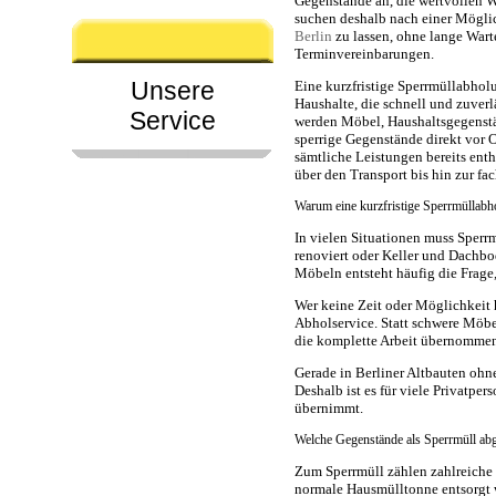
Gegenstände an, die wertvollen
suchen deshalb nach einer Möglic
Berlin
zu lassen, ohne lange Wart
Terminvereinbarungen.
Unsere
Eine kurzfristige Sperrmüllabholu
Haushalte, die schnell und zuverl
Service
werden Möbel, Haushaltsgegenstä
sperrige Gegenstände direkt vor O
sämtliche Leistungen bereits ent
über den Transport bis hin zur f
Warum eine kurzfristige Sperrmüllabhol
In vielen Situationen muss Sperr
renoviert oder Keller und Dachb
Möbeln entsteht häufig die Frage
Wer keine Zeit oder Möglichkeit h
Abholservice. Statt schwere Möbe
die komplette Arbeit übernomme
Gerade in Berliner Altbauten ohn
Deshalb ist es für viele Privatper
übernimmt.
Welche Gegenstände als Sperrmüll ab
Zum Sperrmüll zählen zahlreiche 
normale Hausmülltonne entsorgt 